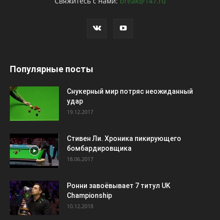
Свяжитесь с нами:
break@147.ru
Популярные посты
Снукерный мир потряс неожиданный
удар
19.12.2017
Стивен Ли. Хроника пикирующего
бомбардировщика
18.06.2017
Ронни завоёвывает 7 титул UK
Championship
10.12.2018