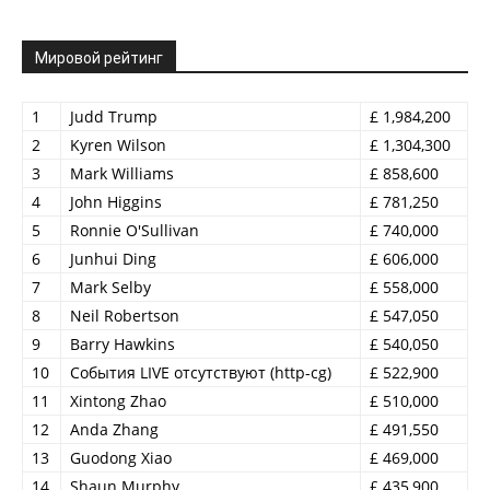
Мировой рейтинг
1
Judd Trump
£ 1,984,200
2
Kyren Wilson
£ 1,304,300
3
Mark Williams
£ 858,600
4
John Higgins
£ 781,250
5
Ronnie O'Sullivan
£ 740,000
6
Junhui Ding
£ 606,000
7
Mark Selby
£ 558,000
8
Neil Robertson
£ 547,050
9
Barry Hawkins
£ 540,050
10
События LIVE отсутствуют (http-cg)
£ 522,900
11
Xintong Zhao
£ 510,000
12
Anda Zhang
£ 491,550
13
Guodong Xiao
£ 469,000
14
Shaun Murphy
£ 435,900