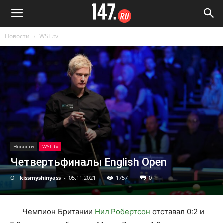
Новости
WST.tv
Новости
WST.tv
Четвертьфиналы English Open
От
kissmyshinyass
-
05.11.2021
1757
0
Чемпион Британии
Нил Робертсон
отставал 0:2 и