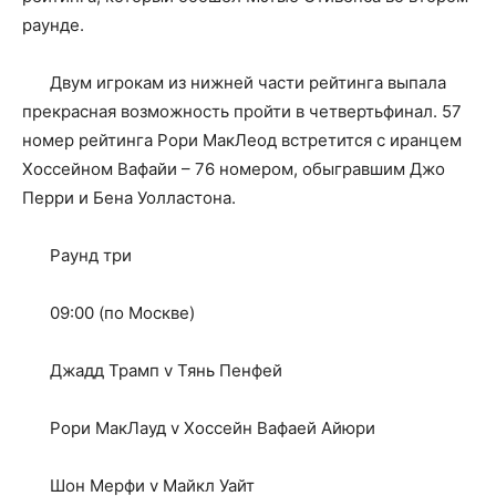
раунде.
Двум игрокам из нижней части рейтинга выпала
прекрасная возможность пройти в четвертьфинал. 57
номер рейтинга Рори МакЛеод встретится с иранцем
Хоссейном Вафайи – 76 номером, обыгравшим Джо
Перри и Бена Уолластона.
Раунд три
09:00 (по Москве)
Джадд Трамп v Тянь Пенфей
Рори МакЛауд v Хоссейн Вафаей Айюри
Шон Мерфи v Майкл Уайт