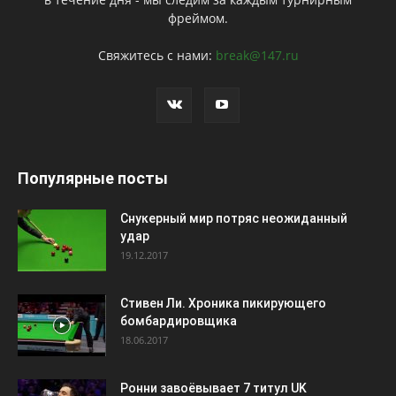
фреймом.
Свяжитесь с нами:
break@147.ru
Популярные посты
Снукерный мир потряс неожиданный
удар
19.12.2017
Стивен Ли. Хроника пикирующего
бомбардировщика
18.06.2017
Ронни завоёвывает 7 титул UK