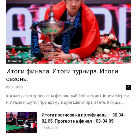
Новости
Итоги финала. Итоги турнира. Итоги
сезона.
05.05.2026
0
Когда я давал прогноз на финальный бой между Шоном Мёрфи
и У Ицзэ и шутил про драму в духе Шекспира и Гёте, я лишь...
Итоги прогноза на полуфиналы – 30.04-
02.05. Прогноз на финал –03-04.05
03.05.2026