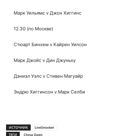
Марк Уильямс v Джон Хиггинс
12.30 (по Москве)
Стюарт Бинхем v Кайрен Уилсон
Марк Джойс v Дин Джуньху
Дэниэл Уэлс v Стивен Магуайр
Эндрю Хиггинсон v Марк Селби
ИСТОЧНИК
LiveSnooker
ТЕГИ
China Open