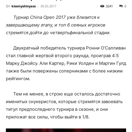
От
kissmyshinyass
-
30.03.2017
3241
0
Турнир China Open 2017 уже близится к
завершающему этапу, и топ 6 сеяных игроков
стремятся дойти до четвертьфинальной стадии.
Двукратный победитель турнира Ронни О’Салливан
стал главной жертвой второго раунда, проиграв 4:5
Марку Джойсу. Али Картер, Рики Уолден и Мартин Гулд
также были повержены соперниками с более низким
рейтингом.
Тем не менее, в строю еще осталось достаточно
именитых снукеристов, которые стремятся завоевать
титул предпоследнего турнира в сезоне, и они
приложат все силы, чтобы выйти в 1/8.