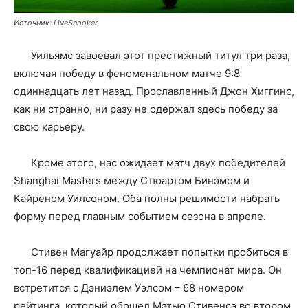
Источник: LiveSnooker
Уильямс завоевал этот престижный титул три раза,
включая победу в феноменальном матче 9:8
одиннадцать лет назад. Прославленный Джон Хиггинс,
как ни странно, ни разу не одержал здесь победу за
свою карьеру.
Кроме этого, нас ожидает матч двух победителей
Shanghai Masters между Стюартом Бинэмом и
Кайреном Уилсоном. Оба полны решимости набрать
форму перед главным событием сезона в апреле.
Стивен Магуайр продолжает попытки пробиться в
топ-16 перед квалификацией на чемпионат мира. Он
встретится с Дэниэлем Уэлсом – 68 номером
рейтинга, который обошел Мэтью Стивенса во втором