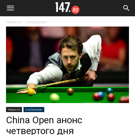
Новости
LiveSnooker
Новости
LiveSnooker
China Open анонс
четвертого дня