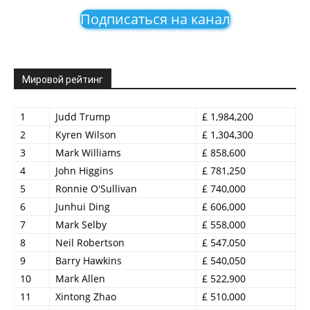
Подписаться на канал
Мировой рейтинг
1
Judd Trump
£ 1,984,200
2
Kyren Wilson
£ 1,304,300
3
Mark Williams
£ 858,600
4
John Higgins
£ 781,250
5
Ronnie O'Sullivan
£ 740,000
6
Junhui Ding
£ 606,000
7
Mark Selby
£ 558,000
8
Neil Robertson
£ 547,050
9
Barry Hawkins
£ 540,050
10
Mark Allen
£ 522,900
11
Xintong Zhao
£ 510,000