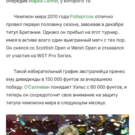
опередив
Марка Селби
, у которого 19.
Чемпион мира 2010 года
Робертсон
отлично
провел первую половину сезона, завоевав в декабре
титул Британии. Однако он прибыл на этот турнир,
имея в активе всего один выигранный матч с тех пор.
Он снялся со Scottish Open и Welsh Open и отказался
от участия на WST Pro Series.
Такой избирательный график австралийца принес
ему дивиденды в 150 000 фунтов за вчерашнюю
победу.
О’Салливан
покидает Уэльс с 60 000 фунтов, и
теперь он сосредоточит свое внимание на защиту
титула чемпиона мира в следующем месяце.