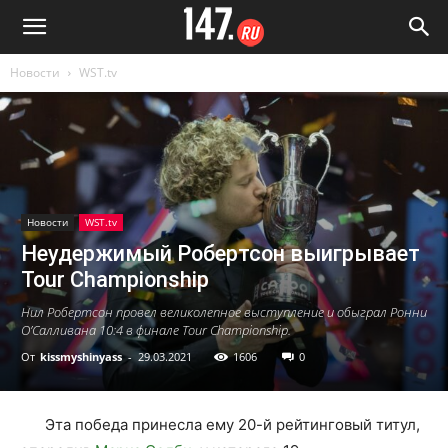
Новости
WST.tv
Новости
WST.tv
Неудержимый Робертсон выигрывает
Tour Championship
Нил Робертсон провел великолепное выступление и обыграл Ронни
О’Салливана 10:4 в финале Tour Championship.
От
kissmyshinyass
-
29.03.2021
1606
0
Эта победа принесла ему 20-й рейтинговый титул,