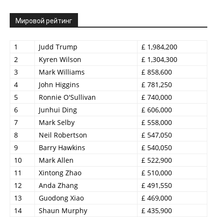
Мировой рейтинг
1
Judd Trump
£ 1,984,200
2
Kyren Wilson
£ 1,304,300
3
Mark Williams
£ 858,600
4
John Higgins
£ 781,250
5
Ronnie O'Sullivan
£ 740,000
6
Junhui Ding
£ 606,000
7
Mark Selby
£ 558,000
8
Neil Robertson
£ 547,050
9
Barry Hawkins
£ 540,050
10
Mark Allen
£ 522,900
11
Xintong Zhao
£ 510,000
12
Anda Zhang
£ 491,550
13
Guodong Xiao
£ 469,000
14
Shaun Murphy
£ 435,900