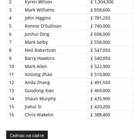
2
Kyren Wilson
£ 1,304,300
3
Mark Williams
£ 858,600
4
John Higgins
£ 781,250
5
Ronnie O'Sullivan
£ 740,000
6
Junhui Ding
£ 606,000
7
Mark Selby
£ 558,000
8
Neil Robertson
£ 547,050
9
Barry Hawkins
£ 540,050
10
Mark Allen
£ 522,900
11
Xintong Zhao
£ 510,000
12
Anda Zhang
£ 491,550
13
Guodong Xiao
£ 469,000
14
Shaun Murphy
£ 435,900
15
Jiahui Si
£ 420,200
16
Chris Wakelin
£ 388,400
Сейчас на сайте