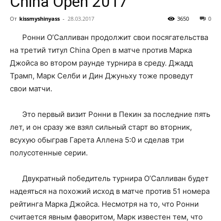
China Open 2017
От
kissmyshinyass
-
28.03.2017
3650
0
Ронни О’Салливан продолжит свои посягательства
на третий титул China Open в матче против Марка
Джойса во втором раунде турнира в среду. Джадд
Трамп, Марк Селби и Дин Джуньху тоже проведут
свои матчи.
Это первый визит Ронни в Пекин за последние пять
лет, и он сразу же взял сильный старт во вторник,
всухую обыграв Гарета Аллена 5:0 и сделав три
полусотенные серии.
Двукратный победитель турнира О’Салливан будет
надеяться на похожий исход в матче против 51 номера
рейтинга Марка Джойса. Несмотря на то, что Ронни
считается явным фаворитом, Марк известен тем, что