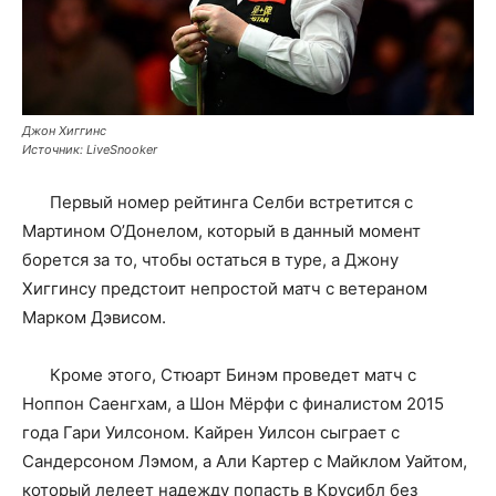
Джон Хиггинс
Источник: LiveSnooker
Первый номер рейтинга Селби встретится с
Мартином О’Донелом, который в данный момент
борется за то, чтобы остаться в туре, а Джону
Хиггинсу предстоит непростой матч с ветераном
Марком Дэвисом.
Кроме этого, Стюарт Бинэм проведет матч с
Ноппон Саенгхам, а Шон Мёрфи с финалистом 2015
года Гари Уилсоном. Кайрен Уилсон сыграет с
Сандерсоном Лэмом, а Али Картер с Майклом Уайтом,
который лелеет надежду попасть в Крусибл без