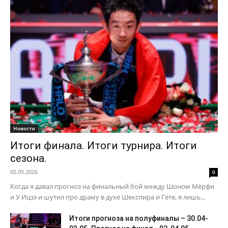
Новости
Итоги финала. Итоги турнира. Итоги
сезона.
05.05.2026
0
Когда я давал прогноз на финальный бой между Шоном Мёрфи
и У Ицзэ и шутил про драму в духе Шекспира и Гёте, я лишь...
Итоги прогноза на полуфиналы – 30.04-