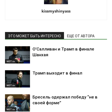
kissmyshinyass
ЭТО МОЖЕТ БЫТЬ ИНТЕРЕСНО
ЕЩЕ ОТ АВТОРА
О’Салливан и Трамп в финале
Шанхая
WST.tv
Трамп выходит в финал
WST.tv
Бресель одержал победу “не в
своей форме”
WST.tv