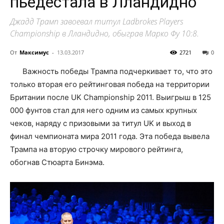
пьедестала в Лландидно
Джадд Трамп завоевал титул Ladbrokes Players
Championship в Лландидно, обыграв Марко Фу 10:8.
От
Максимус
-
13.03.2017
2721
0
Важность победы Трампа подчеркивает то, что это
только вторая его рейтинговая победа на территории
Британии после UK Championship 2011. Выигрыш в 125
000 фунтов стал для него одним из самых крупных
чеков, наряду с призовыми за титул UK и выход в
финал чемпионата мира 2011 года. Эта победа вывела
Трампа на вторую строчку мирового рейтинга,
обогнав Стюарта Бинэма.