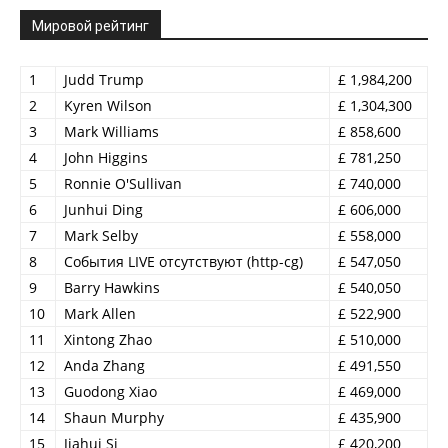
Мировой рейтинг
1
Judd Trump
£ 1,984,200
2
Kyren Wilson
£ 1,304,300
3
Mark Williams
£ 858,600
4
John Higgins
£ 781,250
5
Ronnie O'Sullivan
£ 740,000
6
Junhui Ding
£ 606,000
7
Mark Selby
£ 558,000
8
События LIVE отсутствуют (http-cg)
£ 547,050
9
Barry Hawkins
£ 540,050
10
Mark Allen
£ 522,900
11
Xintong Zhao
£ 510,000
12
Anda Zhang
£ 491,550
13
Guodong Xiao
£ 469,000
14
Shaun Murphy
£ 435,900
15
Jiahui Si
£ 420,200