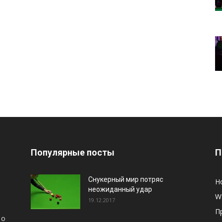
Популярные посты
П
Снукерный мир потряс
Н
неожиданный удар
W
19.12.2017
П
 о