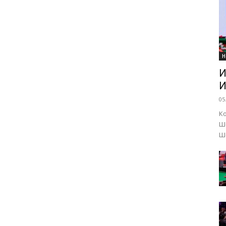
Н
И
И
05
К
Ш
Ше