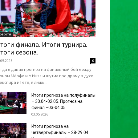
овости
тоги финала. Итоги турнира.
тоги сезона.
.05.2026
0
огда я давал прогноз на финальный бой между
оном Мёрфи и У Ицзэ и шутил про драму в духе
кспира и Гёте, я лишь...
Итоги прогноза на полуфиналы
– 30.04-02.05. Прогноз на
финал –03-04.05
03.05.2026
Итоги прогноза на
четвертьфиналы – 28-29.04.