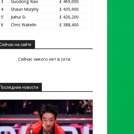
13
Guodong Xiao
£ 469,000
14
Shaun Murphy
£ 435,900
15
Jiahui Si
£ 420,200
16
Chris Wakelin
£ 388,400
Сейчас на сайте
Сейчас никого нет в сети
Последние новости