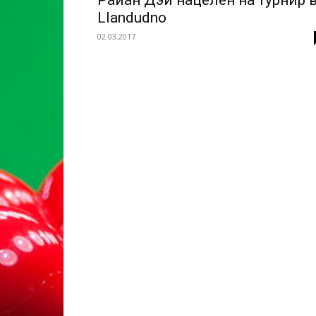
Райан Дэй нацелен на турнир 
Llandudno
02.03.2017