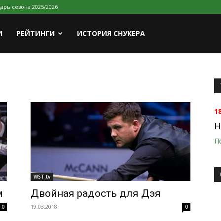
арь сезона 2025/2026
И
РЕЙТИНГИ
ИСТОРИЯ СНУКЕРА
1
H
П
WST.tv
м
Двойная радость для Дэя
19.03.2018
0
0