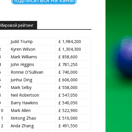
Мировой рейтинг
1
Judd Trump
£ 1,984,200
2
Kyren Wilson
£ 1,304,300
3
Mark Williams
£ 858,600
4
John Higgins
£ 781,250
5
Ronnie O'Sullivan
£ 740,000
6
Junhui Ding
£ 606,000
7
Mark Selby
£ 558,000
8
Neil Robertson
£ 547,050
9
Barry Hawkins
£ 540,050
10
Mark Allen
£ 522,900
11
Xintong Zhao
£ 510,000
12
Anda Zhang
£ 491,550