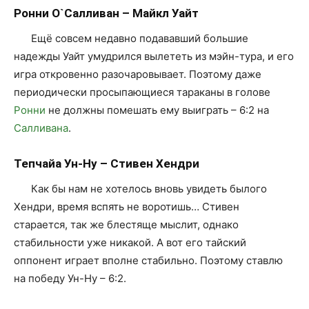
Ронни О`Салливан – Майкл Уайт
Ещё совсем недавно подававший большие
надежды Уайт умудрился вылететь из мэйн-тура, и его
игра откровенно разочаровывает. Поэтому даже
периодически просыпающиеся тараканы в голове
Ронни
не должны помешать ему выиграть – 6:2 на
Салливана
.
Тепчайа Ун-Ну – Стивен Хендри
Как бы нам не хотелось вновь увидеть былого
Хендри, время вспять не воротишь… Стивен
старается, так же блестяще мыслит, однако
стабильности уже никакой. А вот его тайский
оппонент играет вполне стабильно. Поэтому ставлю
на победу Ун-Ну – 6:2.