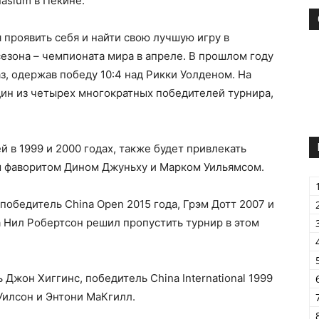
nasium в Пекине.
 проявить себя и найти свою лучшую игру в
езона – чемпионата мира в апреле. В прошлом году
з, одержав победу 10:4 над Рикки Уолденом. На
один из четырех многократных победителей турнира,
 в 1999 и 2000 годах, также будет привлекать
м фаворитом Дином Джуньху и Марком Уильямсом.
победитель China Open 2015 года, Грэм Дотт 2007 и
 Нил Робертсон решил пропустить турнир в этом
 Джон Хиггинс, победитель China International 1999
Уилсон и Энтони МаКгилл.