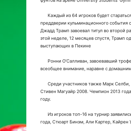
фунтов на арене University Students’ Gym
Каждый из 64 игроков будет стараться
преддверии кульминационного события с
Джадд Трамп завоевал титул во второй ра
этой неделе, 12 месяцев спустя, Трамп 
выступающих в Пекине
Ронни О’Салливан, завоевавший трофей
всеобщее внимание, наравне с домашни
Среди участников также Марк Селби, 
Стивен Магуайр 2008. Чемпион 2013 года
году.
Из игроков топ-16 на турнир заявились
года, Стюарт Бинэм, Али Картер, Кайрен 