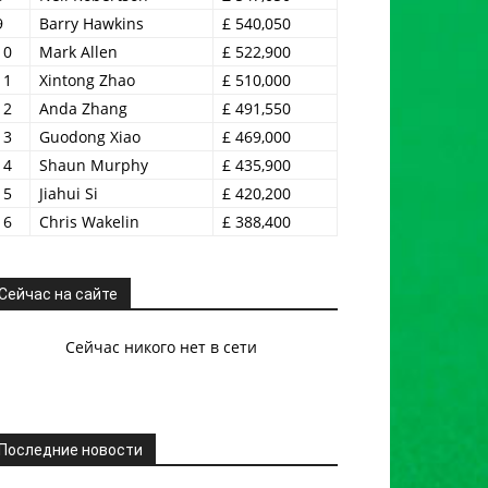
9
Barry Hawkins
£ 540,050
10
Mark Allen
£ 522,900
11
Xintong Zhao
£ 510,000
12
Anda Zhang
£ 491,550
13
Guodong Xiao
£ 469,000
14
Shaun Murphy
£ 435,900
15
Jiahui Si
£ 420,200
16
Chris Wakelin
£ 388,400
Сейчас на сайте
Сейчас никого нет в сети
Последние новости