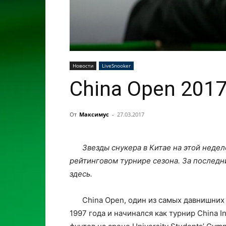
Новости
LiveSnooker
China Open 201
От
Максимус
-
27.03.2017
Звезды снукера в Китае на этой неде
рейтинговом турнире сезона. За последн
здесь.
China Open, один из самых давнишних
1997 года и начинался как турнир China In