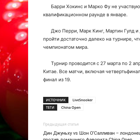
Барри Хокинс и Марко Фу не участвую
квалификационном раунде в январе.
Джо Перри, Марк Кинг, Мартин Гулд и 
пройти достаточно далеко на турнире, ч
чемпионатом мира.
Турнир проводится с 27 марта по 2 апр
Китае. Все матчи, включая четвертьфиналы
финал из 19.
ИСТОЧНИК
LiveSnooker
ТЕГИ
China Open
Предыдущая статья
Дин Джуньху vs Шон О’Салливан – лондоне
против домашнего фаворита China Open