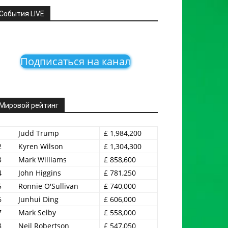
События LIVE
Подписаться на канал
Мировой рейтинг
1
Judd Trump
£ 1,984,200
2
Kyren Wilson
£ 1,304,300
3
Mark Williams
£ 858,600
4
John Higgins
£ 781,250
5
Ronnie O'Sullivan
£ 740,000
6
Junhui Ding
£ 606,000
7
Mark Selby
£ 558,000
8
Neil Robertson
£ 547,050