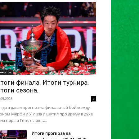
овости
тоги финала. Итоги турнира.
тоги сезона.
.05.2026
0
гда я давал прогноз на финальный бой между
ном Мёрфи и У Ицзэ и шутил про драму в духе
кспира и Гёте, я лишь...
Итоги прогноза на