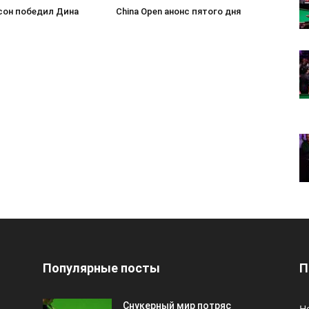
лсон победил Дина
China Open анонс пятого дня
Популярные посты
П
Снукерный мир потряс
Н