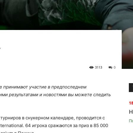
7
3113
0
ле принимают участие в предпоследнем
ими результатами и новостями вы можете следить
1
H
 турниров в снукерном календаре, проводится с
П
ternational. 64 игрока сражаются за приз в 85 000