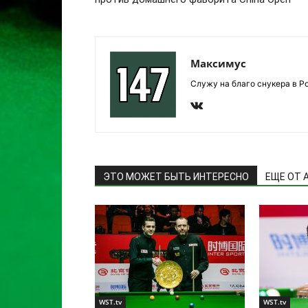
Максимус
Служу на благо снукера в Р
ЭТО МОЖЕТ БЫТЬ ИНТЕРЕСНО
ЕЩЕ ОТ 
WST.tv
WST.tv