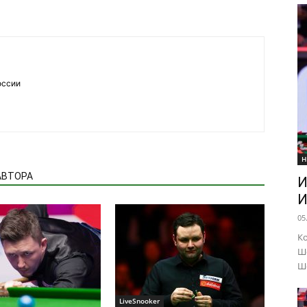
оссии
Н
АВТОРА
И
И
05
Ко
Шо
Ше
LiveSnooker