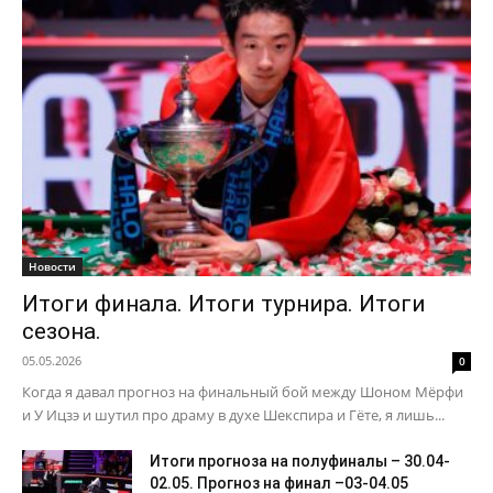
Новости
Итоги финала. Итоги турнира. Итоги
сезона.
05.05.2026
0
Когда я давал прогноз на финальный бой между Шоном Мёрфи
и У Ицзэ и шутил про драму в духе Шекспира и Гёте, я лишь...
Итоги прогноза на полуфиналы – 30.04-
02.05. Прогноз на финал –03-04.05