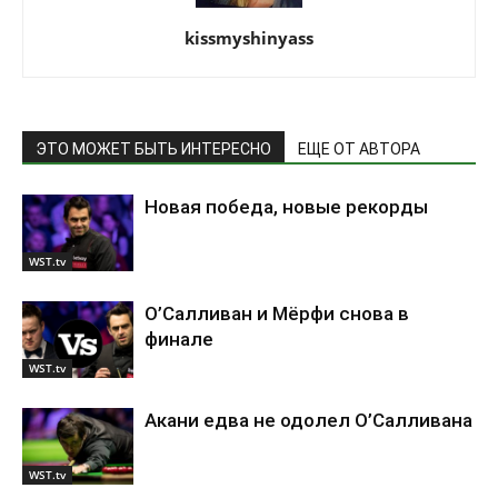
kissmyshinyass
ЭТО МОЖЕТ БЫТЬ ИНТЕРЕСНО
ЕЩЕ ОТ АВТОРА
Новая победа, новые рекорды
WST.tv
О’Салливан и Мёрфи снова в
финале
WST.tv
Акани едва не одолел О’Салливана
WST.tv