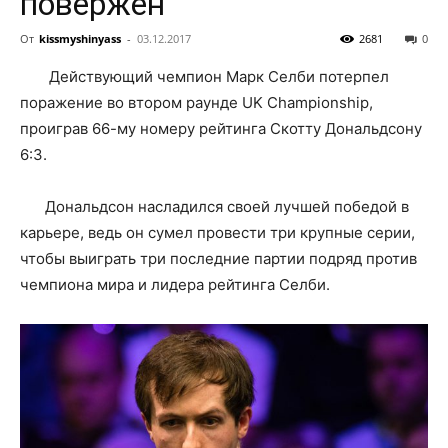
повержен
От
kissmyshinyass
-
03.12.2017
2681
0
Действующий чемпион Марк Селби потерпел
поражение во втором раунде UK Championship,
проиграв 66-му номеру рейтинга Скотту Дональдсону
6:3.
Дональдсон насладился своей лучшей победой в
карьере, ведь он сумел провести три крупные серии,
чтобы выиграть три последние партии подряд против
чемпиона мира и лидера рейтинга Селби.