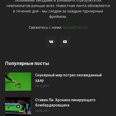
любимыми звездами и узнавайте о результатах
чемпионатов раньше всех. Новостная лента обновляется
в течение дня - мы следим за каждым турнирным
фреймом.
Свяжитесь с нами:
break@147.ru
Популярные посты
Снукерный мир потряс неожиданный
удар
19.12.2017
Стивен Ли. Хроника пикирующего
бомбардировщика
18.06.2017