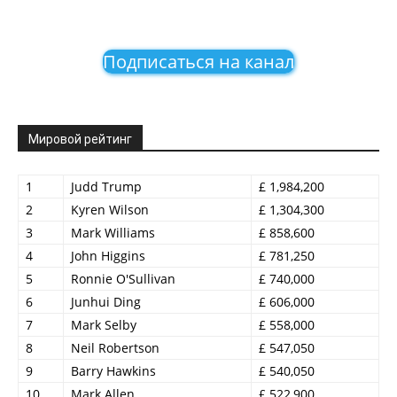
Подписаться на канал
Мировой рейтинг
1
Judd Trump
£ 1,984,200
2
Kyren Wilson
£ 1,304,300
3
Mark Williams
£ 858,600
4
John Higgins
£ 781,250
5
Ronnie O'Sullivan
£ 740,000
6
Junhui Ding
£ 606,000
7
Mark Selby
£ 558,000
8
Neil Robertson
£ 547,050
9
Barry Hawkins
£ 540,050
10
Mark Allen
£ 522,900