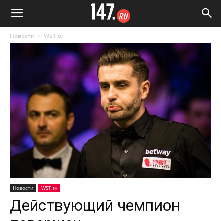
Новости
WST.tv
Новости
WST.tv
Действующий чемпион