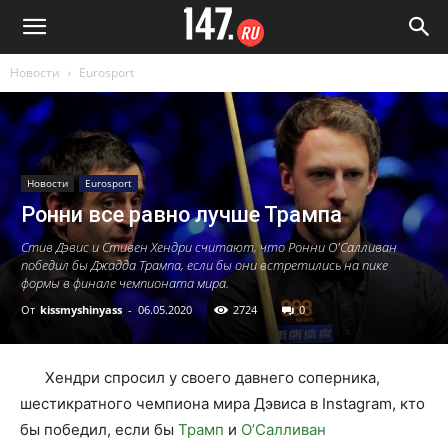
Новости
Eurosport
Новости
Eurosport
Ронни все равно лучше Трампа
Стив Дэвис и Стивен Хендри считают, что Ронни О'Салливан
победил бы Джадда Трампа, если бы они встретились на пике
формы в финале чемпионата мира.
От
kissmyshinyass
-
06.05.2020
2724
0
Хендри спросил у своего давнего соперника,
шестикратного чемпиона мира Дэвиса в Instagram, кто
бы победил, если бы
Трамп
и
О’Салливан