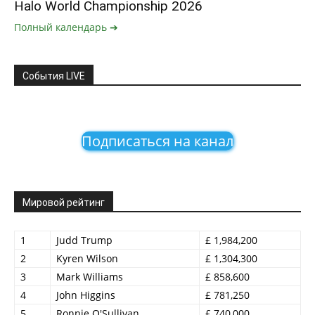
Halo World Championship 2026
Полный календарь ➔
События LIVE
Подписаться на канал
Мировой рейтинг
1
Judd Trump
£ 1,984,200
2
Kyren Wilson
£ 1,304,300
3
Mark Williams
£ 858,600
4
John Higgins
£ 781,250
5
Ronnie O'Sullivan
£ 740,000