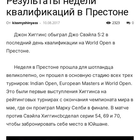
Результаты недели
квалификаций в Престоне
От
kissmyshinyass
-
10.08.2017
2323
0
Джон Хиггинс обыграл Джо Свэйла 5:2 в
последний день квалификации на World Open в
Престоне.
Неделя в Престоне прошла для шотландца
великолепно, он прошел в основную стадию всех трех
турниров: Indian Open, European Masters и World Open.
Это были первые выступления Хиггинса на
рейтинговых турнирах с окончания чемпионата мира в
мае, где он проиграл Марку Селби в финале. В матче
против Свэйла Хиггинсbсделал серии 54, 69 и 70,
чтобы забронировать себе место в Юйшане.