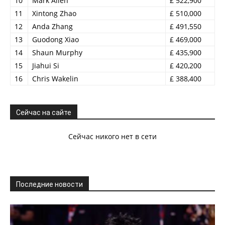
10
Mark Allen
£ 522,900
11
Xintong Zhao
£ 510,000
12
Anda Zhang
£ 491,550
13
Guodong Xiao
£ 469,000
14
Shaun Murphy
£ 435,900
15
Jiahui Si
£ 420,200
16
Chris Wakelin
£ 388,400
Сейчас на сайте
Сейчас никого нет в сети
Последние новости