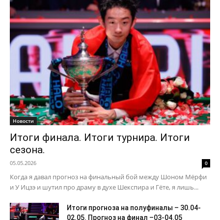
Новости
Итоги финала. Итоги турнира. Итоги
сезона.
05.05.2026
0
Когда я давал прогноз на финальный бой между Шоном Мёрфи
и У Ицзэ и шутил про драму в духе Шекспира и Гёте, я лишь...
Итоги прогноза на полуфиналы – 30.04-
02.05. Прогноз на финал –03-04.05