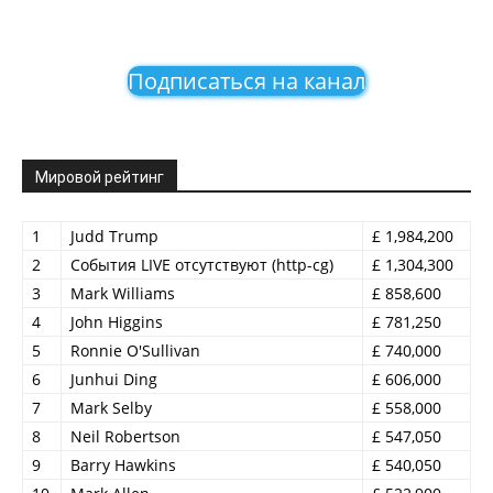
Подписаться на канал
Мировой рейтинг
1
Judd Trump
£ 1,984,200
2
События LIVE отсутствуют (http-cg)
£ 1,304,300
3
Mark Williams
£ 858,600
4
John Higgins
£ 781,250
5
Ronnie O'Sullivan
£ 740,000
6
Junhui Ding
£ 606,000
7
Mark Selby
£ 558,000
8
Neil Robertson
£ 547,050
9
Barry Hawkins
£ 540,050