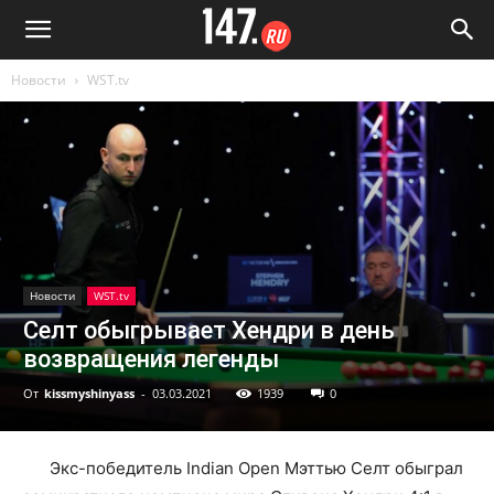
Новости
WST.tv
Новости
WST.tv
Селт обыгрывает Хендри в день
возвращения легенды
От
kissmyshinyass
-
03.03.2021
1939
0
Экс-победитель Indian Open Мэттью Селт обыграл