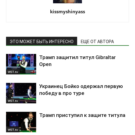
kissmyshinyass
ЭТО МОЖЕТ БЫТЬ ИНТЕРЕСНО
ЕЩЕ ОТ АВТОРА
Трамп защитил титул Gibraltar
Open
WST.tv
Украинец Бойко одержал первую
победу в про туре
WST.tv
Трамп приступил к защите титула
WST.tv