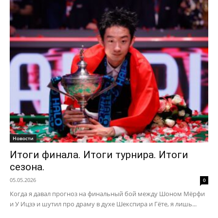
Новости
Итоги финала. Итоги турнира. Итоги
сезона.
05.05.2026
0
Когда я давал прогноз на финальный бой между Шоном Мёрфи
и У Ицзэ и шутил про драму в духе Шекспира и Гёте, я лишь...