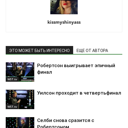
kissmyshinyass
ЭТО МОЖЕТ БЫТЬ ИНТЕРЕСНО
ЕЩЕ ОТ АВТОРА
Робертсон выигрывает эпичный
финал
WST.tv
Уилсон проходит в четвертьфинал
WST.tv
Селби снова сразится с
Робертсоном