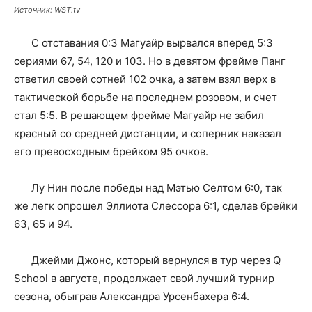
Источник: WST.tv
С отставания 0:3 Магуайр вырвался вперед 5:3
сериями 67, 54, 120 и 103. Но в девятом фрейме Панг
ответил своей сотней 102 очка, а затем взял верх в
тактической борьбе на последнем розовом, и счет
стал 5:5. В решающем фрейме Магуайр не забил
красный со средней дистанции, и соперник наказал
его превосходным брейком 95 очков.
Лу Нин после победы над Мэтью Селтом 6:0, так
же легк опрошел Эллиота Слессора 6:1, сделав брейки
63, 65 и 94.
Джейми Джонс, который вернулся в тур через Q
School в августе, продолжает свой лучший турнир
сезона, обыграв Александра Урсенбахера 6:4.