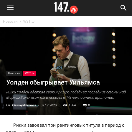
Новости
WST.tv
Новости
WST.tv
Уолден обыгрывает Уильямса
Рикки Уолден одержал свою лучшую победу за последние сезоны над
Марком Уильямсом 6:5 и прошел в 1/8 чемпионата Британии.
От
kissmyshinyass
-
02.12.2020
1564
0
Рикки завоевал три рейтинговых титула в период с