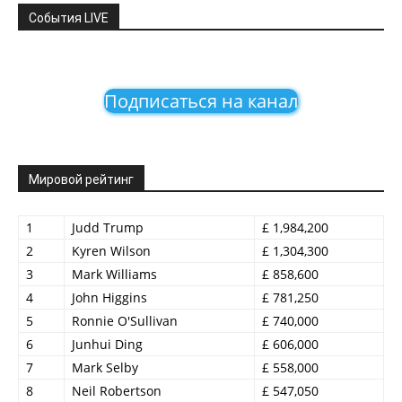
События LIVE
Подписаться на канал
Мировой рейтинг
1
Judd Trump
£ 1,984,200
2
Kyren Wilson
£ 1,304,300
3
Mark Williams
£ 858,600
4
John Higgins
£ 781,250
5
Ronnie O'Sullivan
£ 740,000
6
Junhui Ding
£ 606,000
7
Mark Selby
£ 558,000
8
Neil Robertson
£ 547,050