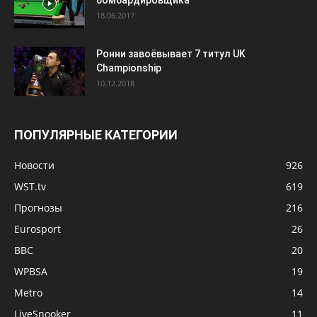
бомбардировщика
18.06.2017
Ронни завоёвывает 7 титул UK
Championship
10.12.2018
ПОПУЛЯРНЫЕ КАТЕГОРИИ
Новости
926
WST.tv
619
Прогнозы
216
Eurosport
26
BBC
20
WPBSA
19
Metro
14
LiveSnooker
11