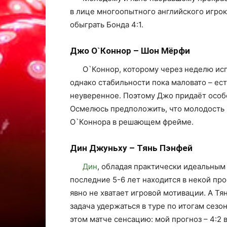
в лице многоопытного английского игрок
обыграть Бонда 4:1.
Джо О`Коннор – Шон Мёрфи
О`Коннор, которому через неделю исп
однако стабильности пока маловато – ест
неуверенное. Поэтому Джо придаёт особ
Осмелюсь предположить, что молодость и 
О`Коннора в решающем фрейме.
Дин Джуньху – Тянь Пэнфей
Дин
, обладая практически идеальны
последние 5-6 лет находится в некой про
явно не хватает игровой мотивации. А Тян
задача удержаться в туре по итогам сезо
этом матче сенсацию: мой прогноз – 4:2 