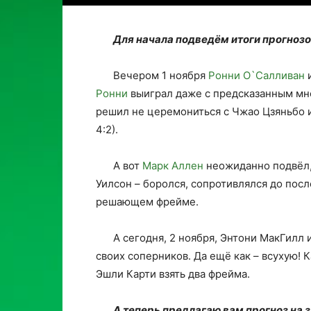
Для начала подведём итоги прогнозо
Вечером 1 ноября
Ронни О`Салливан
Ронни
выиграл даже с предсказанным мно
решил не церемониться с Чжао Цзяньбо 
4:2).
А вот
Марк Аллен
неожиданно подвёл,
Уилсон – боролся, сопротивлялся до посл
решающем фрейме.
А сегодня, 2 ноября, Энтони МакГилл
своих соперников. Да ещё как – всухую! 
Эшли Карти взять два фрейма.
А теперь предлагаю вам прогноз на 