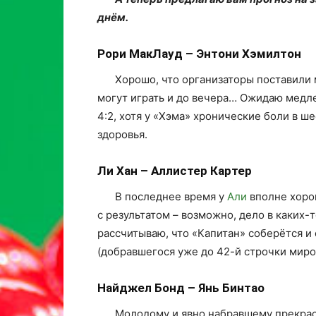
днём.
Рори МакЛауд – Энтони Хэмилтон
Хорошо, что организаторы поставили 
могут играть и до вечера… Ожидаю медл
4:2, хотя у «Хэма» хронические боли в ше
здоровья.
Ли Хан – Аллистер Картер
В последнее время у
Али
вполне хоро
с результатом – возможно, дело в каких-
рассчитываю, что «Капитан» соберётся и
(добравшегося уже до 42-й строчки миров
Найджел Бонд – Янь Бинтао
Молодому и явно набравшему прекрас