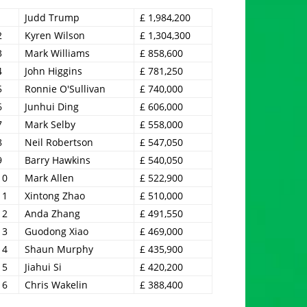
1
Judd Trump
£ 1,984,200
2
Kyren Wilson
£ 1,304,300
3
Mark Williams
£ 858,600
4
John Higgins
£ 781,250
5
Ronnie O'Sullivan
£ 740,000
6
Junhui Ding
£ 606,000
7
Mark Selby
£ 558,000
8
Neil Robertson
£ 547,050
9
Barry Hawkins
£ 540,050
10
Mark Allen
£ 522,900
11
Xintong Zhao
£ 510,000
12
Anda Zhang
£ 491,550
13
Guodong Xiao
£ 469,000
14
Shaun Murphy
£ 435,900
15
Jiahui Si
£ 420,200
16
Chris Wakelin
£ 388,400