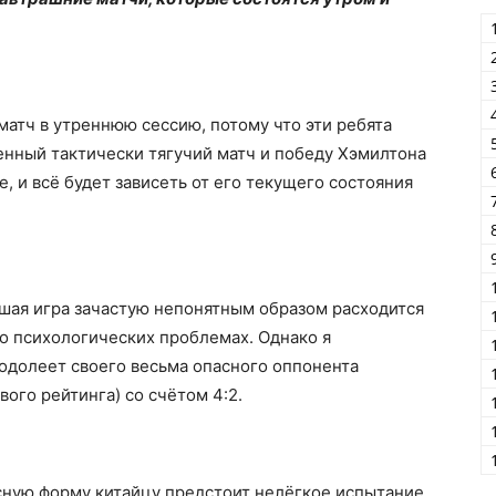
матч в утреннюю сессию, потому что эти ребята
енный тактически тягучий матч и победу Хэмилтона
е, и всё будет зависеть от его текущего состояния
шая игра зачастую непонятным образом расходится
то психологических проблемах. Однако я
 одолеет своего весьма опасного оппонента
ого рейтинга) со счётом 4:2.
ную форму китайцу предстоит нелёгкое испытание