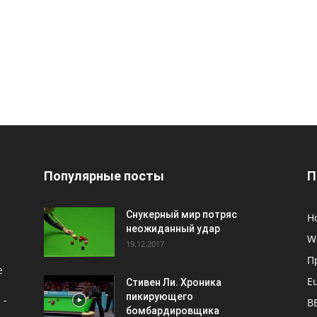
Популярные посты
П
Снукерный мир потряс
Н
неожиданный удар
W
19.12.2017
П
е
E
Стивен Ли. Хроника
пикирующего
 -
B
бомбардировщика