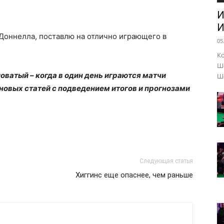
И
И
Доннелла, поставлю на отлично играющего в
05
Ко
Шо
ватый – когда в один день играются матчи
Ше
новых статей с подведением итогов и прогнозами
Следующая статья
Хиггинс еще опаснее, чем раньше