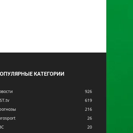
ОПУЛЯРНЫЕ КАТЕГОРИИ
овости
926
ST.tv
619
рогнозы
216
urosport
26
BC
20