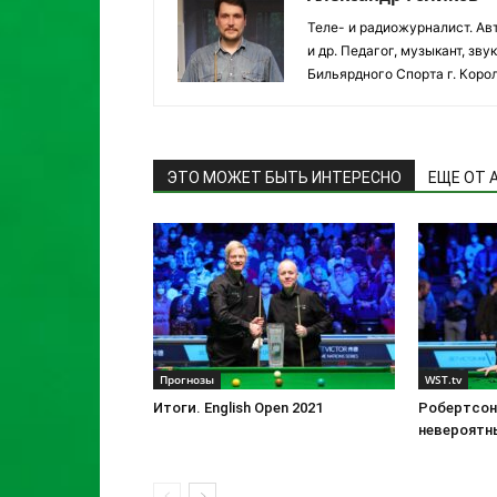
Теле- и радиожурналист. Авт
и др. Педагог, музыкант, з
Бильярдного Спорта г. Корол
ЭТО МОЖЕТ БЫТЬ ИНТЕРЕСНО
ЕЩЕ ОТ 
Прогнозы
WST.tv
Итоги. English Open 2021
Робертсон
невероятн