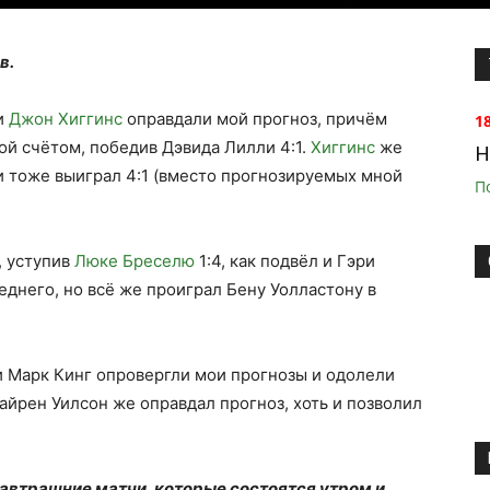
в.
и
Джон Хиггинс
оправдали мой прогноз, причём
1
й счётом, победив Дэвида Лилли 4:1.
Хиггинс
же
H
и тоже выиграл 4:1 (вместо прогнозируемых мной
П
 уступив
Люке Бреселю
1:4, как подвёл и Гэри
еднего, но всё же проиграл Бену Уолластону в
 и Марк Кинг опровергли мои прогнозы и одолели
Кайрен Уилсон же оправдал прогноз, хоть и позволил
завтрашние матчи, которые состоятся утром и