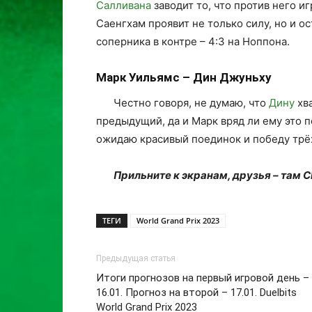
Салливана
заводит то, что против него и
Саенгхам проявит не только силу, но и о
соперника в контре – 4:3 на Ноппона.
Марк Уильямс – Дин Джуньху
Честно говоря, не думаю, что
Дину
хва
предыдущий, да и Марк вряд ли ему это п
ожидаю красивый поединок и победу трёх
Прильните к экранам, друзья – там С
ТЕГИ
World Grand Prix 2023
Предыдущая статья
Итоги прогнозов на первый игровой день –
16.01. Прогноз на второй – 17.01. Duelbits
World Grand Prix 2023