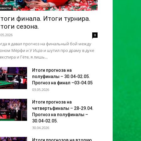
овости
тоги финала. Итоги турнира.
тоги сезона.
.05.2026
0
гда я давал прогноз на финальный бой между
ном Мёрфи и У Ицзэ и шутил про драму в духе
кспира и Гёте, я лишь...
Итоги прогноза на
полуфиналы – 30.04-02.05.
Прогноз на финал –03-04.05
03.05.2026
Итоги прогноза на
четвертьфиналы – 28-29.04.
Прогноз на полуфиналы –
30.04-02.05.
30.04.2026
Итоги прогнозов на вторую