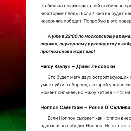
стабильно показывает свой стабильно сре
некоторые плоды. Если Люка не будет не
наверняка победит. Попробую в это повер
А уже в 22:00 по московскому време
видимо, снукерному руководству в кайф э
прогноз снова ждёт вас!
Чжоу Юэлун – Джек Лисовски
Это будет матч двух остроатакующих 
умеет уйти в оборону, а второй упорно с
момент сильнее, но Чжоу хитрее – 4:3 на
Ноппон Саенгхам – Ронни О`Саллива
Если Ноппон сыграет как Ноппон вче
однозначно победит Ноппон. Но кто же з