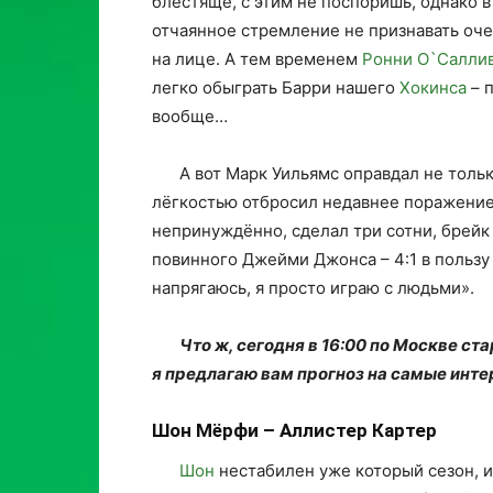
блестяще, с этим не поспоришь, однако в
отчаянное стремление не признавать оч
на лице. А тем временем
Ронни О`Салли
легко обыграть Барри нашего
Хокинса
– п
вообще…
А вот Марк Уильямс оправдал не тольк
лёгкостью отбросил недавнее поражение 
непринуждённо, сделал три сотни, брейк
повинного Джейми Джонса – 4:1 в пользу 
напрягаюсь, я просто играю с людьми».
Что ж, сегодня в 16:00 по Москве с
я предлагаю вам прогноз на самые инте
Шон Мёрфи – Аллистер Картер
Шон
нестабилен уже который сезон, и