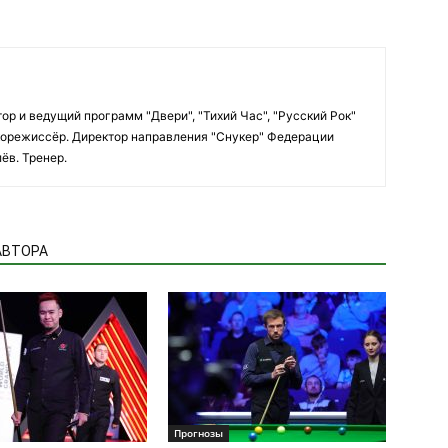
ор и ведущий программ "Двери", "Тихий Час", "Русский Рок"
вукорежиссёр. Директор направления "Снукер" Федерации
ёв. Тренер.
АВТОРА
Прогнозы