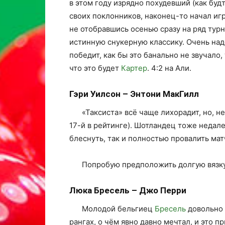
в этом году изрядно похудевший (как будт
своих поклонников, наконец-то начал иг
не отобравшись осенью сразу на ряд турн
истинную снукерную классику. Очень над
победит, как бы это банально не звучало,
что это будет
Картер
. 4:2 на Али.
Гэри Уилсон – Энтони МакГилл
«Таксиста» всё чаще лихорадит, но, не
17-й в рейтинге). Шотландец тоже недале
блеснуть, так и полностью провалить мат
Попробую предположить долгую вязку
Люка Бресель – Джо Перри
Молодой бельгиец
Бресель
довольно 
рангах, о чём явно давно мечтал, и это п