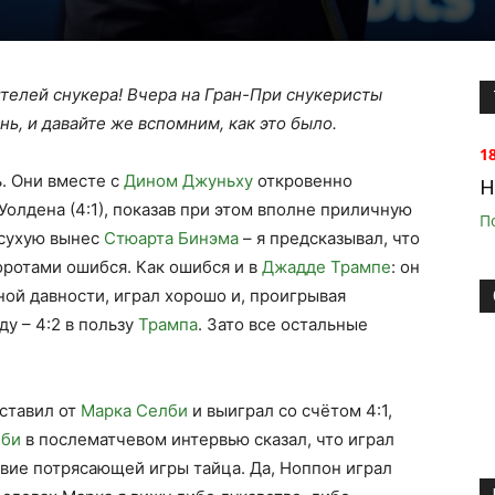
ителей снукера! Вчера на Гран-При снукеристы
ь, и давайте же вспомним, как это было.
1
. Они вместе с
Дином Джуньху
откровенно
H
олдена (4:1), показав при этом вполне приличную
П
всухую вынес
Стюарта Бинэма
– я предсказывал, что
воротами ошибся. Как ошибся и в
Джадде Трампе
: он
ой давности, играл хорошо и, проигрывая
ду – 4:2 в пользу
Трампа
. Зато все остальные
ставил от
Марка Селби
и выиграл со счётом 4:1,
лби
в послематчевом интервью сказал, что играл
твие потрясающей игры тайца. Да, Ноппон играл