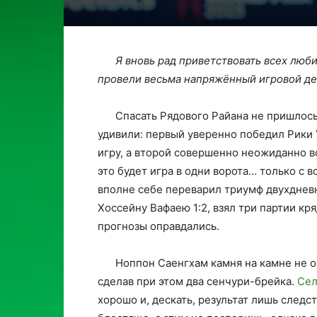
Я вновь рад приветствовать всех люб
провели весьма напряжённый игровой ден
Спасать Рядового Райана не пришлось
удивили: первый уверенно победил Рики У
игру, а второй совершенно неожиданно 
это будет игра в одни ворота… только с 
вполне себе переварил триумф двухдневн
Хоссейну Вафаею 1:2, взял три партии кря
прогнозы оправдались.
Ноппон Саенгхам камня на камне не о
сделав при этом два сенчури-брейка.
Се
хорошо и, дескать, результат лишь следс