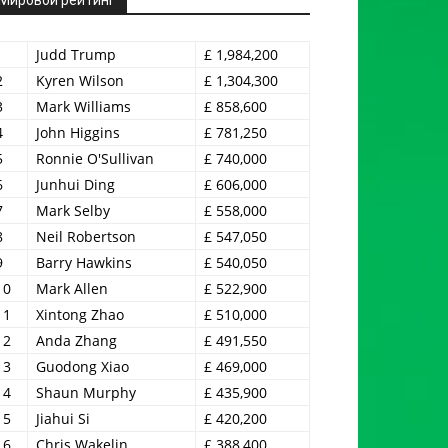
1
Judd Trump
£ 1,984,200
2
Kyren Wilson
£ 1,304,300
3
Mark Williams
£ 858,600
4
John Higgins
£ 781,250
5
Ronnie O'Sullivan
£ 740,000
6
Junhui Ding
£ 606,000
7
Mark Selby
£ 558,000
8
Neil Robertson
£ 547,050
9
Barry Hawkins
£ 540,050
10
Mark Allen
£ 522,900
11
Xintong Zhao
£ 510,000
12
Anda Zhang
£ 491,550
13
Guodong Xiao
£ 469,000
14
Shaun Murphy
£ 435,900
15
Jiahui Si
£ 420,200
16
Chris Wakelin
£ 388,400