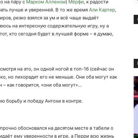
о на па́ру с
Марком Алленом
)
Мёрфи
, к радости
рать лучше и уверенней. В то же время
Али Картер
,
иров, резко взялся за ум и всё чаще выдаёт
еюсь на интересную содержательную игру, ну а
 тот, кто сегодня будет в лучшей форме – я думаю,
смотря на это, он одной ногой в топ-16 (сейчас он
ко, но лихорадит его не меньше. Они оба могут как
ч – как говорится, «они оба могут»…
ю борьбу и победу Антохи в контре.
прочно обосновался на десятом месте в табели о
ридаёт ему уверенности в игре, а Перри всю жизнь