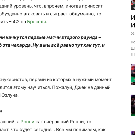
дний уровень, что, впрочем, иногда приносит
Н
обузданно атаковать и сыграет обдуманно, то
И
ить – 4:2 на
Бреселя
.
И
05
ни начнутся первые матчи второго раунда –
Ко
та чехарда. Ну а мы всё равно тут как тут, и
Шо
Ше
снукеристов, первый из которых в нужный момент
илится этому научиться. Пожалуй, Джек на данный
 Юэлуна.
н
рашний, а
Ронни
как вчерашний Ронни, то
нает, что будет сегодня… Все мы понимаем, как