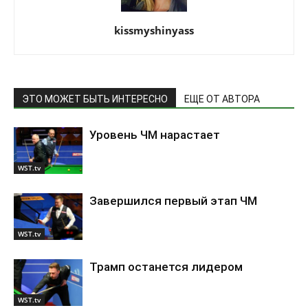
kissmyshinyass
ЭТО МОЖЕТ БЫТЬ ИНТЕРЕСНО
ЕЩЕ ОТ АВТОРА
Уровень ЧМ нарастает
WST.tv
Завершился первый этап ЧМ
WST.tv
Трамп останется лидером
WST.tv