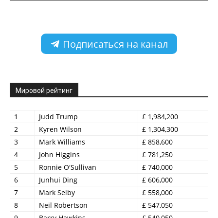
Подписаться на канал
Мировой рейтинг
1
Judd Trump
£ 1,984,200
2
Kyren Wilson
£ 1,304,300
3
Mark Williams
£ 858,600
4
John Higgins
£ 781,250
5
Ronnie O'Sullivan
£ 740,000
6
Junhui Ding
£ 606,000
7
Mark Selby
£ 558,000
8
Neil Robertson
£ 547,050
9
Barry Hawkins
£ 540,050