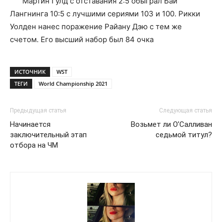
Мартин Гулд с отставания 2:5 обыграл Бай
Лангнинга 10:5 с лучшими сериями 103 и 100. Рикки
Уолден нанес поражение Райану Дэю с тем же
счетом. Его высший набор был 84 очка
ИСТОЧНИК
WST
ТЕГИ
World Championship 2021
Предыдущая статья
Следующая статья
Начинается
Возьмет ли О’Салливан
заключительный этап
седьмой титул?
отбора на ЧМ