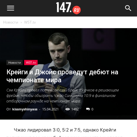
Новости
WST.tv
Новости
WST.tv
Крейги и Джойс проведут дебют на
чемпионате мира
Сэм Крэйги провел потрясающий брейк 89 очков в решающем
фрейме, чтобы обыграть Чжао Синьтуна 10:9 в финальном
отборочном раунде на чемпионат мира.
От
kissmyshinyass
-
15.04.2021
1482
0
Чжао лидировал 3:0, 5:2 и 7:5, однако Крейги