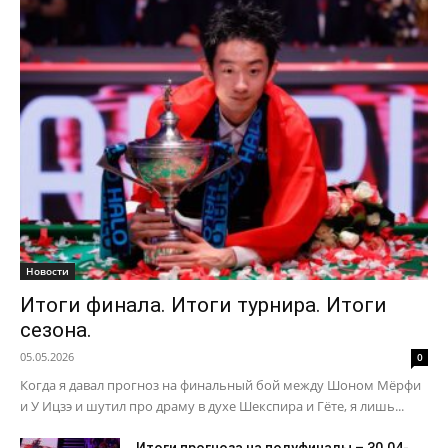
Новости
Итоги финала. Итоги турнира. Итоги
сезона.
05.05.2026
0
Когда я давал прогноз на финальный бой между Шоном Мёрфи
и У Ицзэ и шутил про драму в духе Шекспира и Гёте, я лишь...
Итоги прогноза на полуфиналы – 30.04-