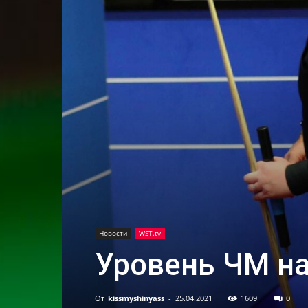
Новости
WST.tv
Уровень ЧМ н
От
kissmyshinyass
-
25.04.2021
1609
0