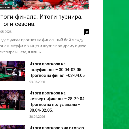
овости
тоги финала. Итоги турнира.
тоги сезона.
.05.2026
0
гда я давал прогноз на финальный бой между
ном Мёрфи и У Ицзэ и шутил про драму в духе
кспира и Гёте, я лишь...
Итоги прогноза на
полуфиналы – 30.04-02.05.
Прогноз на финал –03-04.05
03.05.2026
Итоги прогноза на
четвертьфиналы – 28-29.04.
Прогноз на полуфиналы –
30.04-02.05.
30.04.2026
Итоги прогнозов на вторую