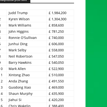
1
Judd Trump
£ 1,984,200
2
Kyren Wilson
£ 1,304,300
3
Mark Williams
£ 858,600
4
John Higgins
£ 781,250
5
Ronnie O'Sullivan
£ 740,000
6
Junhui Ding
£ 606,000
7
Mark Selby
£ 558,000
8
Neil Robertson
£ 547,050
9
Barry Hawkins
£ 540,050
10
Mark Allen
£ 522,900
11
Xintong Zhao
£ 510,000
12
Anda Zhang
£ 491,550
13
Guodong Xiao
£ 469,000
14
Shaun Murphy
£ 435,900
15
Jiahui Si
£ 420,200
16
Chris Wakelin
£ 388,400