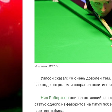
Источник: WST.tv
Уилсон сказал: «Я очень доволен тем,
все под контролем и сохранял позитивны
Нил Робертсон
описал оставшийся сос
статус одного из фаворитов на титул поб
в четвертьфинал.