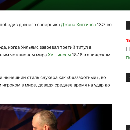
 победив давнего соперника
Джона Хиггинса
13:7 во
1
а, когда Уильямс завоевал третий титул в
H
атным чемпионом мира
Хиггинсом
18:16 в эпическом
П
й нынешний стиль снукера как «беззаботный», во
 игроком в мире, доведя среднее время на удар до