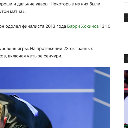
ороши и дальние удары. Некоторые из них были
утой матча».
он одолел финалиста 2013 года
Барри Хокинса
13:10
ровень игры. На протяжении 23 сыгранных
ков, включая четыре сенчури.