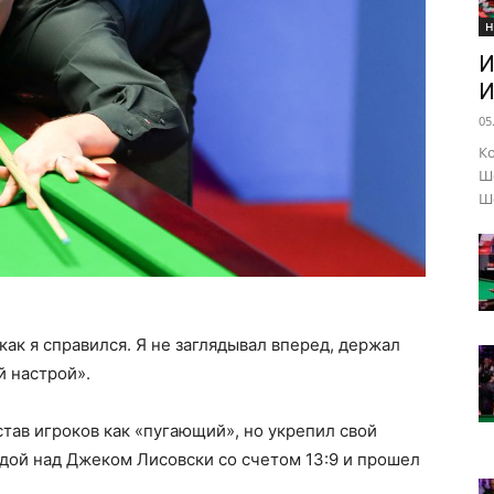
Н
И
И
05
Ко
Шо
Ше
 как я справился. Я не заглядывал вперед, держал
й настрой».
тав игроков как «пугающий», но укрепил свой
едой над Джеком Лисовски со счетом 13:9 и прошел