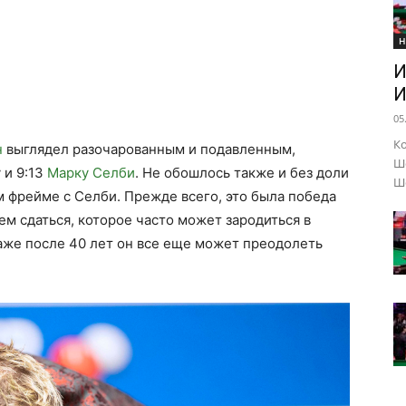
Н
И
И
05
Ко
н
выглядел разочарованным и подавленным,
Шо
 и 9:13
Марку Селби
. Не обошлось также и без доли
Ше
 фрейме с Селби. Прежде всего, это была победа
ем сдаться, которое часто может зародиться в
даже после 40 лет он все еще может преодолеть