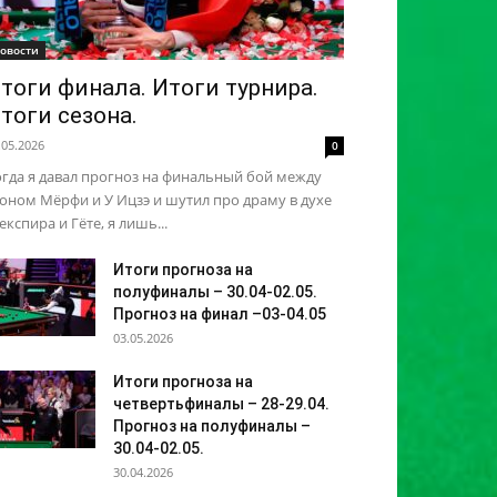
овости
тоги финала. Итоги турнира.
тоги сезона.
.05.2026
0
гда я давал прогноз на финальный бой между
ном Мёрфи и У Ицзэ и шутил про драму в духе
кспира и Гёте, я лишь...
Итоги прогноза на
полуфиналы – 30.04-02.05.
Прогноз на финал –03-04.05
03.05.2026
Итоги прогноза на
четвертьфиналы – 28-29.04.
Прогноз на полуфиналы –
30.04-02.05.
30.04.2026