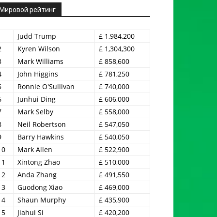
Мировой рейтинг
1
Judd Trump
£ 1,984,200
2
Kyren Wilson
£ 1,304,300
3
Mark Williams
£ 858,600
4
John Higgins
£ 781,250
5
Ronnie O'Sullivan
£ 740,000
6
Junhui Ding
£ 606,000
7
Mark Selby
£ 558,000
8
Neil Robertson
£ 547,050
9
Barry Hawkins
£ 540,050
10
Mark Allen
£ 522,900
11
Xintong Zhao
£ 510,000
12
Anda Zhang
£ 491,550
13
Guodong Xiao
£ 469,000
14
Shaun Murphy
£ 435,900
15
Jiahui Si
£ 420,200