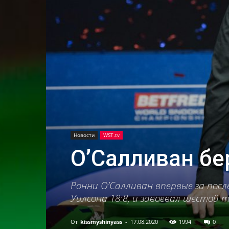
Новости
WST.tv
О’Салливан бе
Ронни О’Салливан впервые за посл
Уилсона 18:8, и завоевал шестой 
От
kissmyshinyass
-
17.08.2020
1994
0