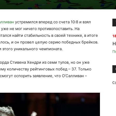
алливан
устремился вперед со счета 10:8 и взял
 уже не мог ничего противопоставить. На
ался найти стабильность в своей технике, в итоге
1
илось, и он провел целую серию победных брейков.
H
и этого уникального чемпионата.
П
орда Стивена Хендри из семи тулов, но он уже
му количеству рейтинговых побед – 37. Только
могут оспорить заявление, что О’Салливан –
С