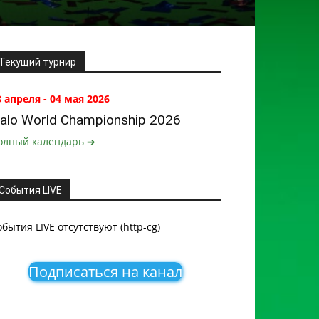
Текущий турнир
8 апреля - 04 мая 2026
alo World Championship 2026
олный календарь ➔
События LIVE
обытия LIVE отсутствуют (http-cg)
Подписаться на канал