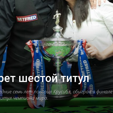
рет шестой титул
едние семь лет покорил Крусибл, обыграв в финал
титул чемпиона мира.