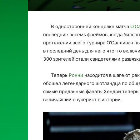
В односторонней концовке матча
О’С
последние восемь фреймов, когда Уилсон
протяжении всего турнира О’Салливан пыт
в последний день для него что-то включ
300 зрителей стали свидетелями развязк
Теперь
Ронни
находится в шаге от рек
обошел легендарного шотландца по обще
самые преданные фанаты Хендри теперь с
величайший снукерист в истории.