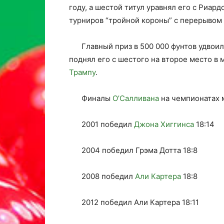
году, а шестой титул уравнял его с Риар
турниров “тройной короны” с перерывом 
Главный приз в 500 000 фунтов удво
поднял его с шестого на второе место в
Трампу
.
Финалы
О’Салливана
на чемпионатах 
2001 победил
Джона Хиггинса
18:14
2004 победил Грэма Дотта 18:8
2008 победил
Али Картера
18:8
2012 победил Али Картера 18:11