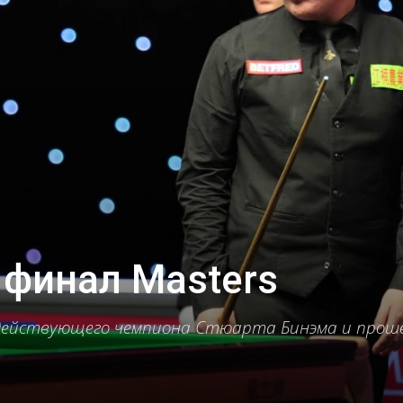
 финал Masters
действующего чемпиона Стюарта Бинэма и проше