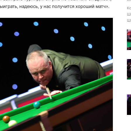
выиграть, надеюсь, у нас получится хороший матч».
Ко
Шо
Ше