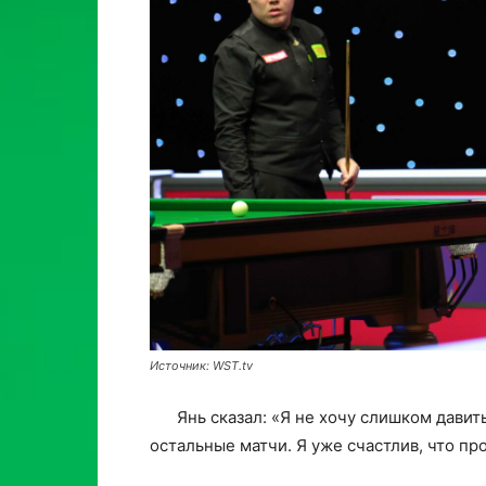
Источник: WST.tv
Янь сказал: «Я не хочу слишком давить
остальные матчи. Я уже счастлив, что пр