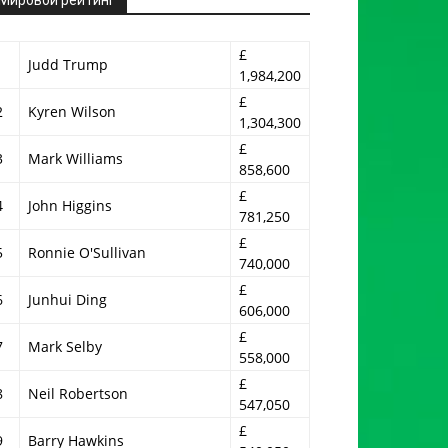
£
1
Judd Trump
1,984,200
£
2
Kyren Wilson
1,304,300
£
3
Mark Williams
858,600
£
4
John Higgins
781,250
£
5
Ronnie O'Sullivan
740,000
£
6
Junhui Ding
606,000
£
7
Mark Selby
558,000
£
8
Neil Robertson
547,050
£
9
Barry Hawkins