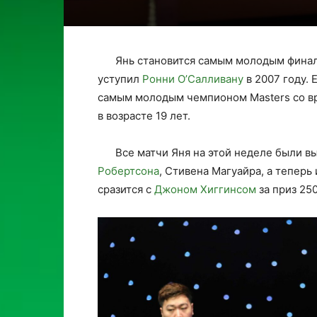
Янь становится самым молодым фина
уступил
Ронни О’Салливану
в 2007 году. 
самым молодым чемпионом Masters со 
в возрасте 19 лет.
Все матчи Яня на этой неделе были в
Робертсона
, Стивена Магуайра, а теперь
сразится с
Джоном Хиггинсом
за приз 25