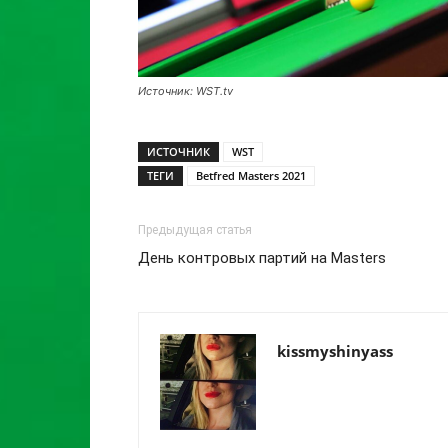
Источник: WST.tv
ИСТОЧНИК
WST
ТЕГИ
Betfred Masters 2021
Предыдущая статья
День контровых партий на Masters
kissmyshinyass