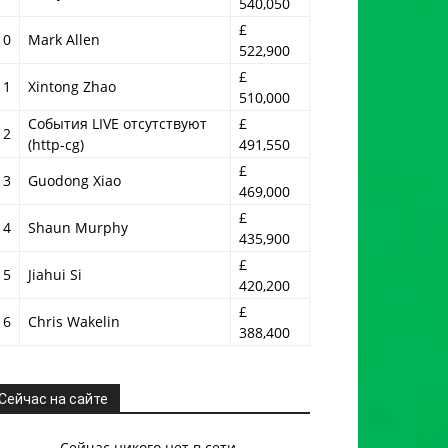
540,050
£
10
Mark Allen
522,900
£
11
Xintong Zhao
510,000
События LIVE отсутствуют
£
12
(http-cg)
491,550
£
13
Guodong Xiao
469,000
£
14
Shaun Murphy
435,900
£
15
Jiahui Si
420,200
£
16
Chris Wakelin
388,400
Сейчас на сайте
Сейчас никого нет в сети