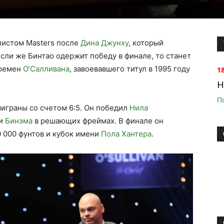
листом Masters после
Дина Джунху
, который
Если же Бинтао одержит победу в финале, то станет
времен
О’Салливана
, завоевавшего титул в 1995 году
1
H
П
ыиграны со счетом 6:5. Он победил
Нила
 и
Бинэма
в решающих фреймах. В финале он
0 000 фунтов и кубок имени
Пола Хантера
.