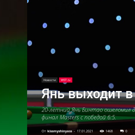
Новости
WST.tv
Янь выходит в
20-летний Янь Бинтао ошеломил 
финал Masters с победой 6:5.
От
kissmyshinyass
-
17.01.2021
1468
0