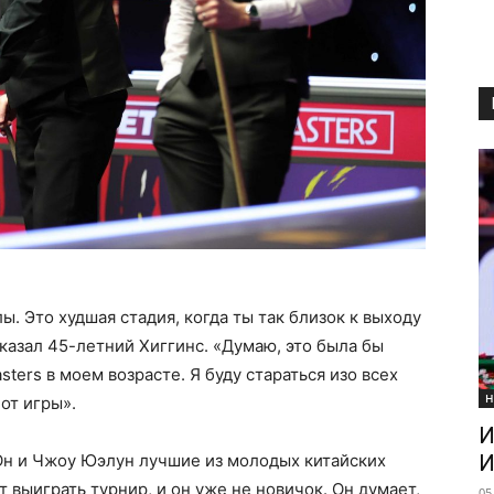
. Это худшая стадия, когда ты так близок к выходу
сказал 45-летний Хиггинс. «Думаю, это была бы
ters в моем возрасте. Я буду стараться изо всех
Н
от игры».
И
И
 Он и Чжоу Юэлун лучшие из молодых китайских
т выиграть турнир, и он уже не новичок. Он думает,
05