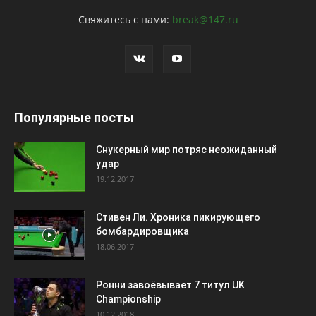
Свяжитесь с нами:
break@147.ru
Популярные посты
Снукерный мир потряс неожиданный
удар
19.12.2017
Стивен Ли. Хроника пикирующего
бомбардировщика
18.06.2017
Ронни завоёвывает 7 титул UK
Championship
10.12.2018