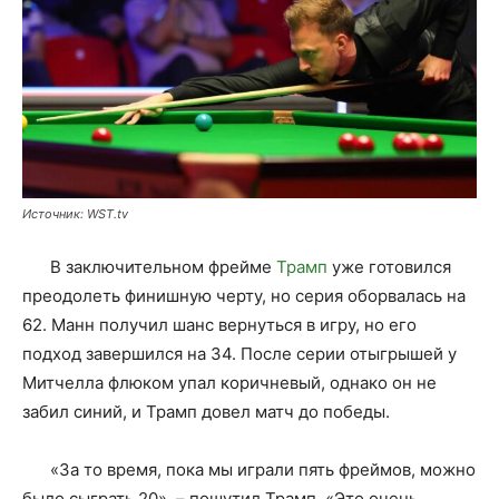
Источник: WST.tv
В заключительном фрейме
Трамп
уже готовился
преодолеть финишную черту, но серия оборвалась на
62. Манн получил шанс вернуться в игру, но его
подход завершился на 34. После серии отыгрышей у
Митчелла флюком упал коричневый, однако он не
забил синий, и Трамп довел матч до победы.
«За то время, пока мы играли пять фреймов, можно
было сыграть 20», – пошутил Трамп. «Это очень