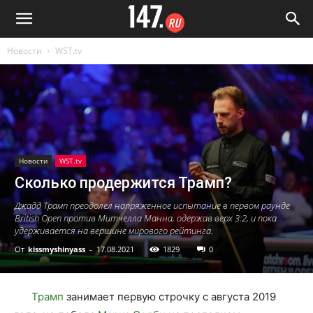
Новости
WST.tv
Новости
WST.tv
Сколько продержится Трамп?
Джадд Трамп преодолел напряженное испытание в первом раунде
British Open против Митчелла Манна, одержав верх 3:2, и пока
удерживается на вершине мирового рейтинга.
От
kissmyshinyass
-
17.08.2021
1829
0
Трамп
занимает первую строчку с августа 2019