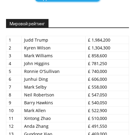
Мировой рейтинг
1
Judd Trump
£ 1,984,200
2
Kyren Wilson
£ 1,304,300
3
Mark Williams
£ 858,600
4
John Higgins
£ 781,250
5
Ronnie O'Sullivan
£ 740,000
6
Junhui Ding
£ 606,000
7
Mark Selby
£ 558,000
8
Neil Robertson
£ 547,050
9
Barry Hawkins
£ 540,050
10
Mark Allen
£ 522,900
11
Xintong Zhao
£ 510,000
12
Anda Zhang
£ 491,550
13
Guodong Xiao
£ 469,000