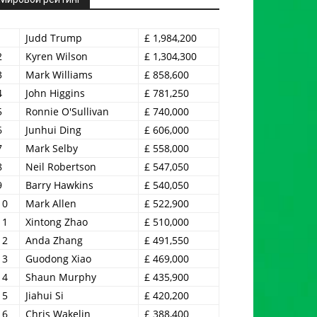
1
Judd Trump
£ 1,984,200
2
Kyren Wilson
£ 1,304,300
3
Mark Williams
£ 858,600
4
John Higgins
£ 781,250
5
Ronnie O'Sullivan
£ 740,000
6
Junhui Ding
£ 606,000
7
Mark Selby
£ 558,000
8
Neil Robertson
£ 547,050
9
Barry Hawkins
£ 540,050
10
Mark Allen
£ 522,900
11
Xintong Zhao
£ 510,000
12
Anda Zhang
£ 491,550
13
Guodong Xiao
£ 469,000
14
Shaun Murphy
£ 435,900
15
Jiahui Si
£ 420,200
16
Chris Wakelin
£ 388,400