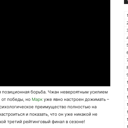
ая позиционная борьба. Чжан невероятным усилием
е от победы, но
Марк
уже явно настроен дожимать –
у психологическое преимущество полностью на
настроиться и показать, что он уже никакой не
свой третий рейтинговый финал в сезоне!