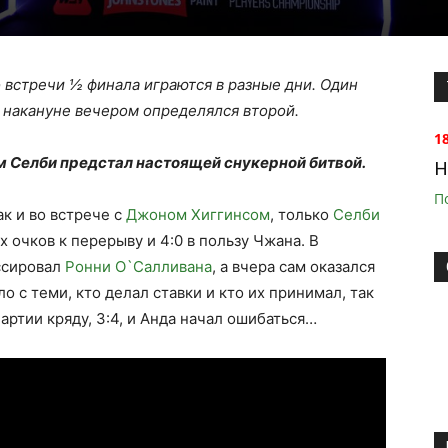
 встречи ½ финала играются в разные дни. Один
а накануне вечером определялся второй.
1
 Селби предстал настоящей снукерной битвой.
H
П
ак и во встрече с
Джоном Хиггинсом
, только
Селби
 очков к перерыву и 4:0 в пользу Чжана. В
ссировал
Ронни О`Салливана
, а вчера сам оказался
ло с теми, кто делал ставки и кто их принимал, так
артии кряду, 3:4, и Анда начал ошибаться…