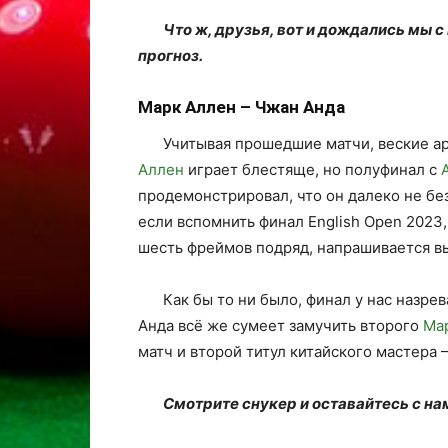
Что ж, друзья, вот и дождались мы с
прогноз.
Марк Аллен – Чжан Анда
Учитывая прошедшие матчи, веские ар
Аллен
играет блестяще, но полуфинал с
продемонстрировал, что он далеко не бе
если вспомнить финал English Open 2023,
шесть фреймов подряд, напрашивается вы
Как бы то ни было, финал у нас назре
Анда всё же сумеет замучить второго
Ма
матч и второй титул китайского мастера –
Смотрите снукер и оставайтесь с на