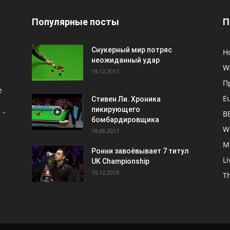
Популярные посты
П
Снукерный мир потряс
Н
неожиданный удар
W
19.12.2017
П
е
E
Стивен Ли. Хроника
пикирующего
 -
B
бомбардировщика
W
18.06.2017
M
Ронни завоёвывает 7 титул
L
UK Championship
10.12.2018
Th