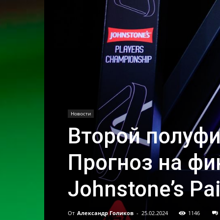
Новости
Второй полуфи
Прогноз на фин
Johnstone’s Pa
От
Александр Голиков
-
25.02.2024
1146