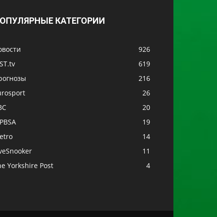
ОПУЛЯРНЫЕ КАТЕГОРИИ
овости
926
ST.tv
619
рогнозы
216
urosport
26
BC
20
PBSA
19
etro
14
iveSnooker
11
e Yorkshire Post
4