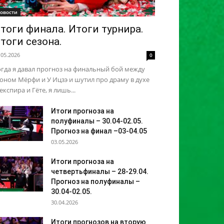
овости
тоги финала. Итоги турнира.
тоги сезона.
.05.2026
0
гда я давал прогноз на финальный бой между
ном Мёрфи и У Ицзэ и шутил про драму в духе
кспира и Гёте, я лишь...
Итоги прогноза на
полуфиналы – 30.04-02.05.
Прогноз на финал –03-04.05
03.05.2026
Итоги прогноза на
четвертьфиналы – 28-29.04.
Прогноз на полуфиналы –
30.04-02.05.
30.04.2026
Итоги прогнозов на вторую