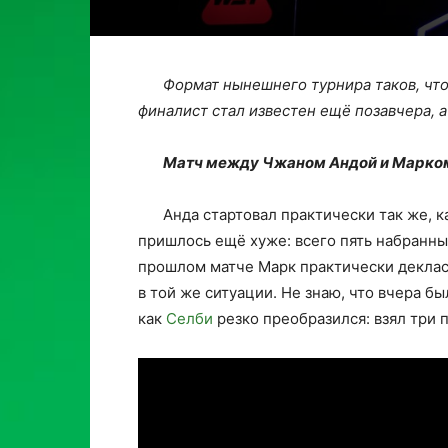
Формат нынешнего турнира таков, что
финалист стал известен ещё позавчера, 
Матч между Чжаном Андой и Марком
Анда стартовал практически так же, к
пришлось ещё хуже: всего пять набранных
прошлом матче Марк практически декла
в той же ситуации. Не знаю, что вчера бы
как
Селби
резко преобразился: взял три п