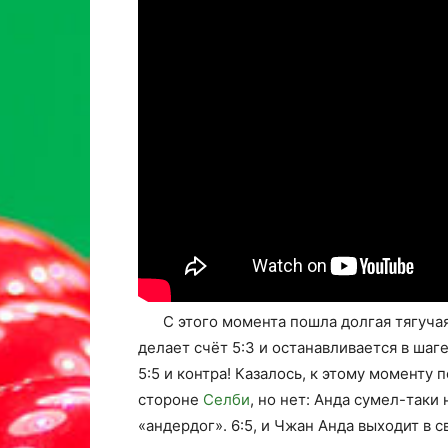
С этого момента пошла долгая тягуч
делает счёт 5:3 и останавливается в шаг
5:5 и контра! Казалось, к этому момент
стороне
Селби
, но нет: Анда сумел-таки 
«андердог». 6:5, и Чжан Анда выходит в 