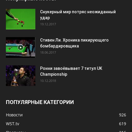
Снукерный мир потряс неожиданный
удар
19.12.2017
Стивен Ли. Хроника пикирующего
бомбардировщика
18.06.2017
Ронни завоёвывает 7 титул UK
Championship
10.12.2018
ПОПУЛЯРНЫЕ КАТЕГОРИИ
Новости
926
WST.tv
619