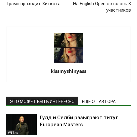
Трамп проходит Хиткота
На English Open осталось 8
участников
kissmyshinyass
ЭТО МОЖЕТ БЫТЬ ИНТЕРЕСНО
ЕЩЕ ОТ АВТОРА
Гулд и Селби разыграют титул
European Masters
WST.tv