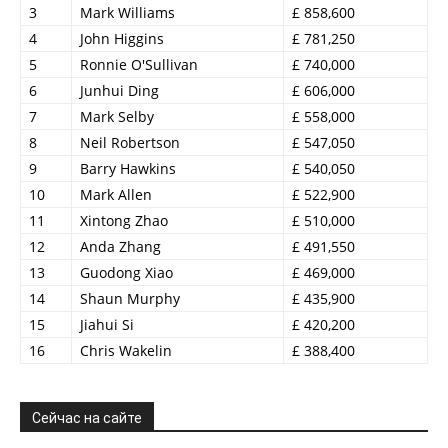
3
Mark Williams
£ 858,600
4
John Higgins
£ 781,250
5
Ronnie O'Sullivan
£ 740,000
6
Junhui Ding
£ 606,000
7
Mark Selby
£ 558,000
8
Neil Robertson
£ 547,050
9
Barry Hawkins
£ 540,050
10
Mark Allen
£ 522,900
11
Xintong Zhao
£ 510,000
12
Anda Zhang
£ 491,550
13
Guodong Xiao
£ 469,000
14
Shaun Murphy
£ 435,900
15
Jiahui Si
£ 420,200
16
Chris Wakelin
£ 388,400
Сейчас на сайте