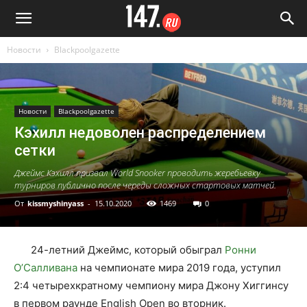
Новости
Blackpoolgazette
Новости
Blackpoolgazette
Кэхилл недоволен распределением
сетки
Джеймс Кэхилл призвал World Snooker проводить жеребьевку
турниров публично после череды сложных стартовых матчей.
От
kissmyshinyass
-
15.10.2020
1469
0
24-летний Джеймс, который обыграл
Ронни
О’Салливана
на чемпионате мира 2019 года, уступил
2:4 четырехкратному чемпиону мира Джону Хиггинсу
в первом раунде English Open во вторник.